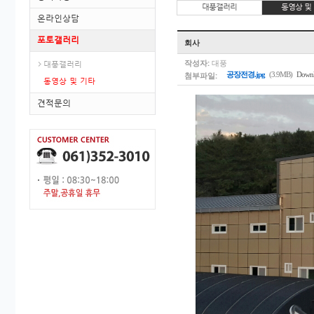
대풍갤러리
동영상 및
온라인상담
포토갤러리
회사
작성자:
대풍
대풍갤러리
첨부파일:
공장전경.jpg
(3.9MB)
Downl
동영상 및 기타
견적문의