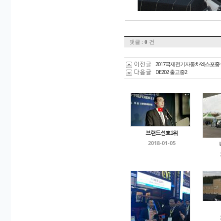
댓글 :
건
0
이전글
2017국제전기자동차엑스포중~
다음글
DE202 출고중2
브랜드선호1위
2018-01-05