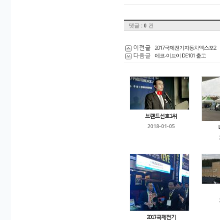
댓글 :
건
0
이전글
2017국제전기자동차엑스포2
다음글
에코-이브이 DE101 출고
브랜드선호1위
2018-01-05
2017국제전기