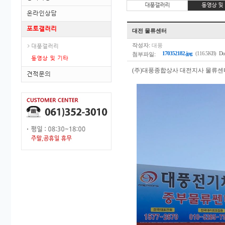
대풍갤러리
동영상 및
온라인상담
포토갤러리
대전 물류센터
작성자:
대풍
대풍갤러리
첨부파일:
170352182.jpg
(116.5KB)
Do
동영상 및 기타
(주)대풍종합상사 대전지사 물류센
견적문의