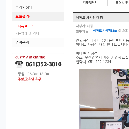
대풍갤러리
동영상 및
온라인상담
포토갤러리
이마트 사상점 매장
작성자:
대풍
대풍갤러리
첨부파일:
이마트 사상점1.jpg
(3.1MB)
동영상 및 기타
안녕하십니까? (주)대풍이브이자동차
견적문의
이마트 사상점 매장 안내드립니다.
이마트 사상점
주소:
부산광역시 사상구 광장로 1
연락처:
051-329-1234