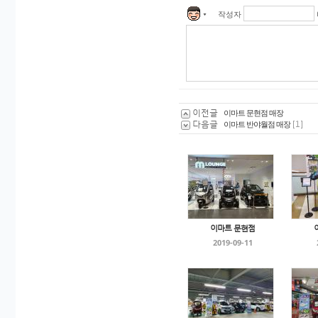
작성자
▼
이전글
이마트 문현점 매장
다음글
이마트 반야월점 매장
[1]
이마트 문현점
2019-09-11