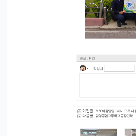
댓글 :
건
0
작성자
▼
이전글
MBC아침일일드라마 '모두 다 
다음글
담양공업고등학교 공장견학