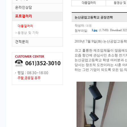
대풍갤러리
동영상 및
온라인상담
포토갤러리
논산공업고등학교 공장견학
작성자:
대풍
대풍갤러리
첨부파일:
1.jpg
(1.7MB)
Download: 322
동영상 및 기타
견적문의
2019년 7월 9일(화) 논산공업고
크고 훌륭한 제조업체들이 많음에도
요즘 항간에 관심사인 초소형 전기
논산공업고등학교 학생 여러분과 
당사는 창조적 도전이라는 사훈 아
하는 그런 기업이 되도록 모든 임.직