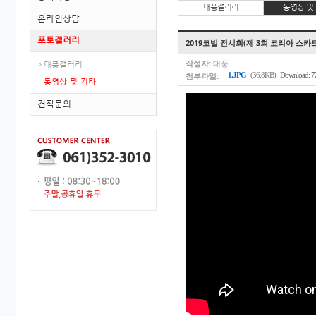
대풍갤러리
동영상 및
온라인상담
포토갤러리
2019코빌 전시회(제 3회 코리아 스카
작성자:
대풍
대풍갤러리
첨부파일:
1.JPG
(36.8KB)
Download: 7
동영상 및 기타
견적문의