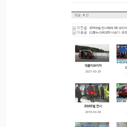
댓글 :
건
0
이전글
2019코빌 전시회(제 3회 코리
다음글
(교통뉴스)에코EV 시승기 - 
대풍이브이자
2021-03-29
2019코빌 전시
2019-03-08