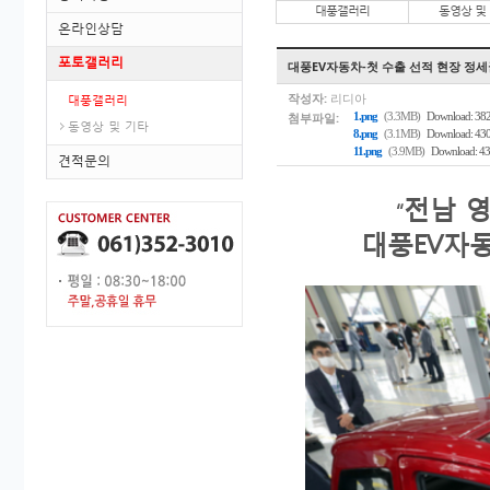
대풍갤러리
동영상 및
온라인상담
포토갤러리
대풍EV자동차-첫 수출 선적 현장 정세
작성자:
리디아
대풍갤러리
첨부파일:
1.png
(3.3MB)
Download: 38
동영상 및 기타
8.png
(3.1MB)
Download: 43
11.png
(3.9MB)
Download: 4
견적문의
전남 영
“
대풍EV자동