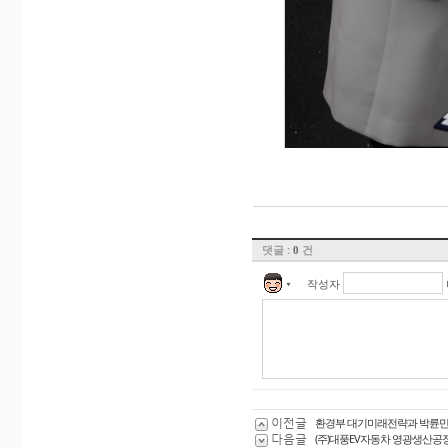
댓글 :
건
0
작성자
▼
이전글
환경부 대기미래전략과 박륜민
다음글
(주)대풍EV자동차 영광생산공