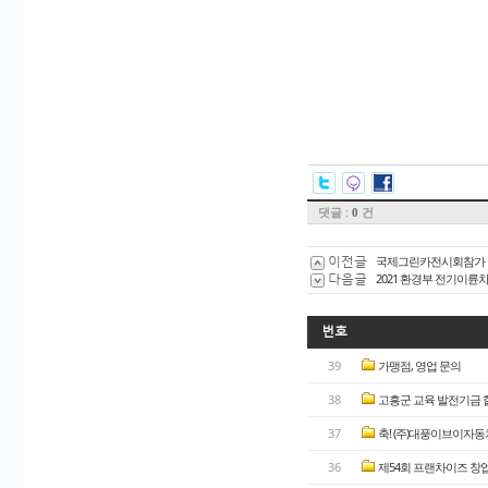
댓글 :
건
0
이전글
국제그린카전시회참가
다음글
2021 환경부 전기이륜
번호
39
가맹점, 영업 문의
38
고흥군 교육 발전기금 
37
축! (주)대풍이브이자동차(
36
제54회 프랜차이즈 창