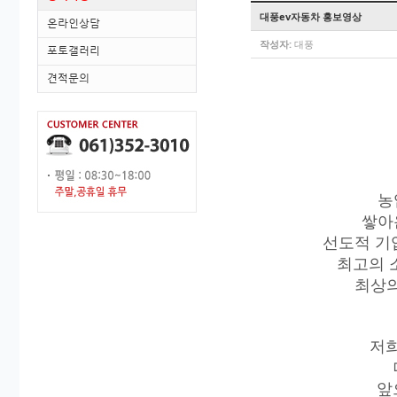
대풍ev자동차 홍보영상
온라인상담
작성자:
대풍
포토갤러리
견적문의
농
쌓아
선도적 기
최고의 
최상의
저
앞