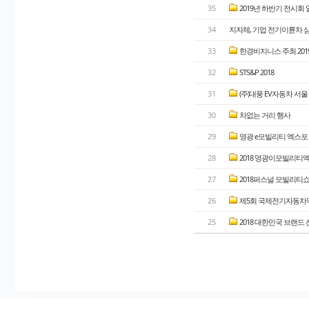
35
2019년 하반기 전시회
34
지자체, 기업 전기이륜차 삼
33
한경비지니스 주최 201
32
STS&P 2018
31
(주)대풍 EV자동차 서울 
30
차없는 거리 행사
29
영광 e모빌리티 엑스포
28
2018 영광이모빌리티
27
2018퍼스널 모빌리티
26
제5회 국제전기자동차엑스포
25
2018 대한민국 브랜드 선