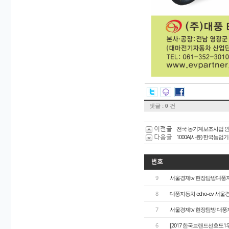
댓글 :
건
0
이전글
전국 농기계보조사업 
다음글
1000A(사륜) 한국농
번호
9
서울경제tv 현장탐방대풍자
8
대풍자동차 echo-ev 서울
7
서울경제tv 현장탐방 대풍
6
[2017 한국브랜드선호도1위