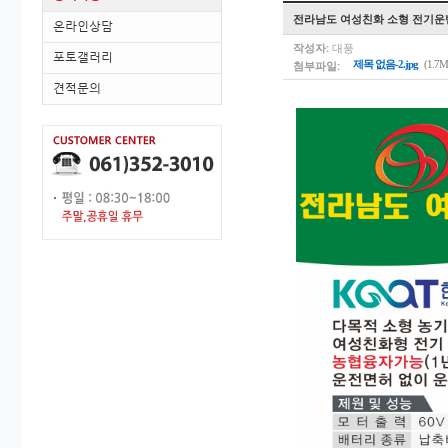
전라남도 여성친화 소형 전기운
온라인상담
작성자:
대풍
포토갤러리
첨부파일:
제목 없음-2.jpg
(1.7M
견적문의