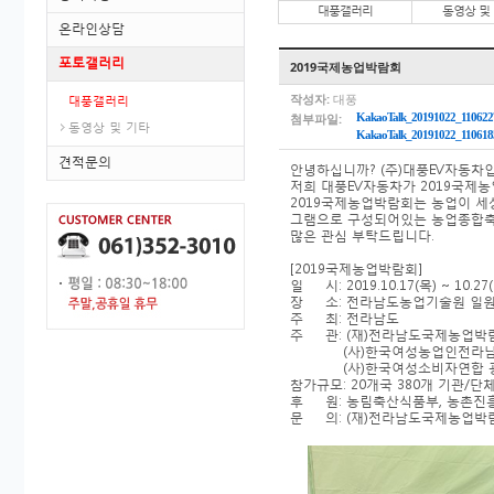
대풍갤러리
동영상 및
온라인상담
포토갤러리
2019국제농업박람회
작성자:
대풍
대풍갤러리
첨부파일:
KakaoTalk_20191022_110622
동영상 및 기타
KakaoTalk_20191022_110618
견적문의
안녕하십니까? (주)대풍EV자동차
저희 대풍EV자동차가 2019국제
2019국제농업박람회는 농업이 세상
그램으로 구성되어있는 농업종합축
많은 관심 부탁드립니다.
[2019국제농업박람회]
일 시: 2019.10.17(목) ~ 10.2
장 소: 전라남도농업기술원 일원 
주 최: 전라남도
주 관: (재)전라남도국제농업박
(사)한국여성농업인전라남도연합
(사)한국여성소비자연합 광주지
참가규모: 20개국 380개 기관/단
후 원: 농림축산식품부, 농촌진흥
문 의: (재)전라남도국제농업박람회 