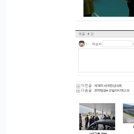
댓글 :
건
0
작성자
▼
이전글
제18차 세계한상대회
다음글
2019영광e-모빌리티엑스포